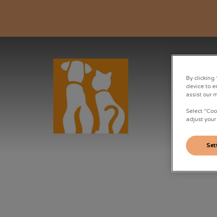
By clicking
device to e
assist our 
Page d'accueil de Clinique Autan
Select “Coo
adjust your
Set