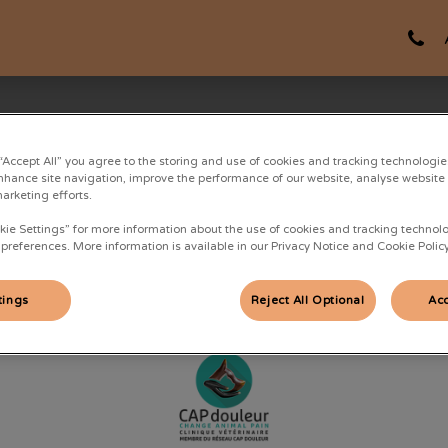
ACCUEIL
FONSEGRIVES
LANTA
LES SER
 “Accept All” you agree to the storing and use of cookies and tracking technologie
nhance site navigation, improve the performance of our website, analyse website
marketing efforts.
kie Settings” for more information about the use of cookies and tracking technol
 preferences. More information is available in our Privacy Notice and Cookie Policy
tings
Reject All Optional
Acc