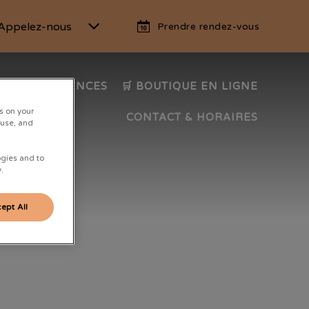
Appelez-nous
Prendre rendez-vous
VICES
URGENCES
🛒 BOUTIQUE EN LIGNE
s on your
CONTACT & HORAIRES
 use, and
ogies and to
.
ept All