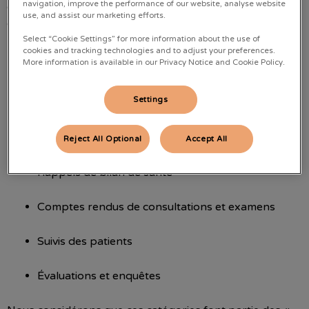
navigation, improve the performance of our website, analyse website
disposons désormais de 5 catégories différentes* qui
use, and assist our marketing efforts.
constituent la base de nos communications clients, ainsi
nous pouvons sélectionner très précisément ce que
Select “Cookie Settings” for more information about the use of
cookies and tracking technologies and to adjust your preferences.
nous vous envoyons et ne vous envoyons pas.
More information is available in our Privacy Notice and Cookie Policy.
Communications contractuelles
Settings
Rappels de rendez-vous
Reject All Optional
Accept All
Rappels de bilan de santé
Comptes rendus de consultations et examens
Suivis des patients
Évaluations et enquêtes