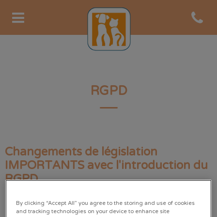
Open co
Page d'accueil de Clinique Au
RGPD
Changements de législation
IMPORTANTS avec l'introduction du
RGPD
Nous devons nous assurer que vous êtes satisfait(e) de
By clicking “Accept All” you agree to the storing and use of cookies
la façon dont nous communiquons avec vous. Nous
and tracking technologies on your device to enhance site