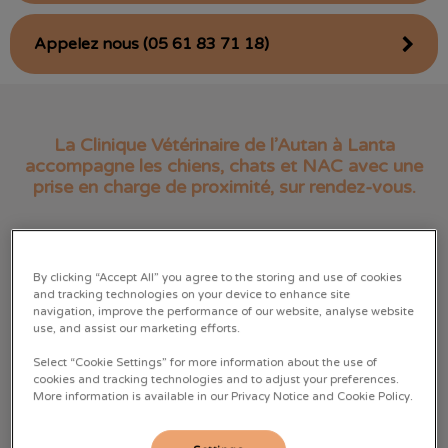
Appelez nous (05 61 83 71 18)
La Clinique Vétérinaire de l’Autan à Lanta
accompagne les chiens, chats et NAC avec une
prise en charge de proximité, sur rendez-vous.
Située au cœur du Lauragais, la clinique propose un suivi
vétérinaire complet pour la prévention, les
By clicking “Accept All” you agree to the storing and use of cookies
consultations, la médecine générale, la chirurgie,
and tracking technologies on your device to enhance site
navigation, improve the performance of our website, analyse website
l’imagerie et les conseils du quotidien.
use, and assist our marketing efforts.
Select “Cookie Settings” for more information about the use of
cookies and tracking technologies and to adjust your preferences.
More information is available in our Privacy Notice and Cookie Policy.
Nos services vétérinaires à Lanta