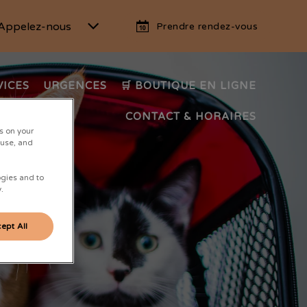
Appelez-nous
Prendre rendez-vous
VICES
URGENCES
🛒 BOUTIQUE EN LIGNE
CONTACT & HORAIRES
s on your
 use, and
ogies and to
.
ept All