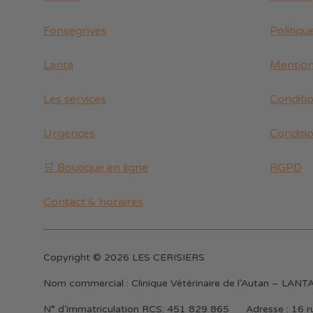
Fonsegrives
Politiqu
Lanta
Mention
Les services
Conditi
Urgences
Conditi
🛒 Boutique en ligne
RGPD
Contact & horaires
Copyright © 2026 LES CERISIERS
Nom commercial :
Clinique Vétérinaire de l’Autan – LA
N° d’immatriculation RCS:
451 829 865
Adresse :
16 r