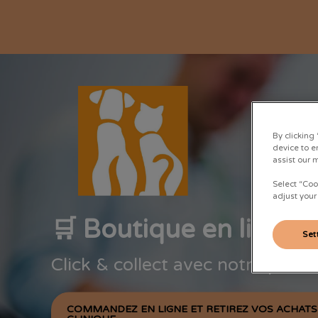
By clicking
Page d'accueil de Clinique Autan
device to e
assist our 
Select “Coo
adjust your
🛒 Boutique en ligne
Set
Click & collect avec notre part
COMMANDEZ EN LIGNE ET RETIREZ VOS ACHAT