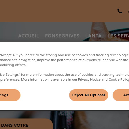
ACCUEIL
FONSEGRIVES
LANTA
LES SER
 “Accept All” you agree to the storing and use of cookies and tracking technologie
nhance site navigation, improve the performance of our website, analyse website
marketing efforts.
kie Settings” for more information about the use of cookies and tracking technol
 preferences. More information is available in our Privacy Notice and Cookie Policy
tings
Reject All Optional
Acc
enaire Chronovet
S DANS VOTRE