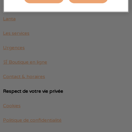
Fonsegrives
Lanta
Les services
Urgences
🛒 Boutique en ligne
Contact & horaires
Respect de votre vie privée
Cookies
Politique de confidentialité