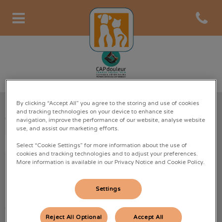
Open co
Page d'accueil de Clinique Au
By clicking “Accept All” you agree to the storing and use of cookies
and tracking technologies on your device to enhance site
Clinique Vétérinaire de l’Autan
navigation, improve the performance of our website, analyse website
use, and assist our marketing efforts.
Select “Cookie Settings” for more information about the use of
cookies and tracking technologies and to adjust your preferences.
More information is available in our Privacy Notice and Cookie Policy.
Explorer
Settings
Accueil
Reject All Optional
Accept All