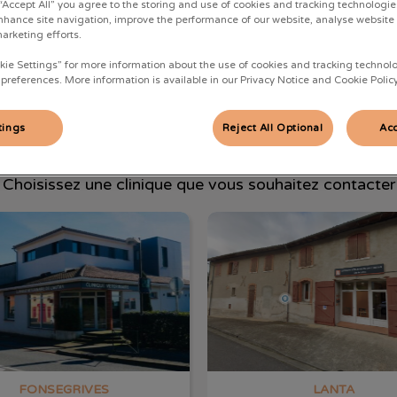
 “Accept All” you agree to the storing and use of cookies and tracking technologie
nhance site navigation, improve the performance of our website, analyse website
marketing efforts.
kie Settings” for more information about the use of cookies and tracking technol
 preferences. More information is available in our Privacy Notice and Cookie Policy
tings
Reject All Optional
Acc
Choisissez une clinique que vous souhaitez contacter
FONSEGRIVES
LANTA