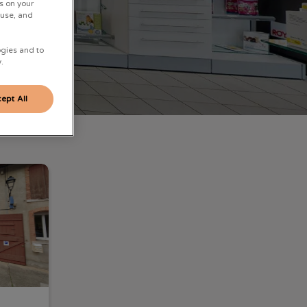
s on your
 use, and
ogies and to
.
ept All