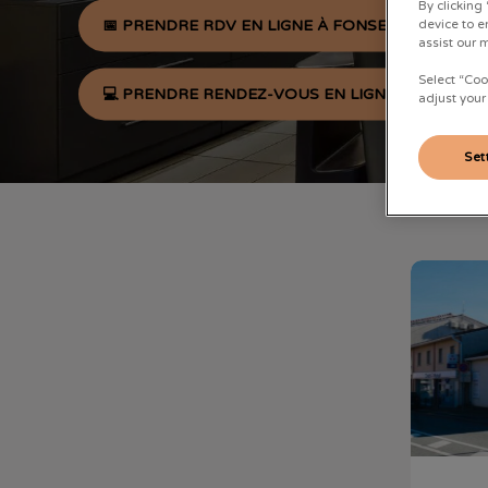
By clicking
📅 PRENDRE RDV EN LIGNE À FONSEGRIVES
device to e
assist our 
Select “Coo
💻 PRENDRE RENDEZ-VOUS EN LIGNE À LANTA
adjust your
Set